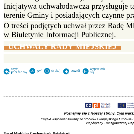
Inicjatywa uchwałodawcza przysługuje 
terenie Gminy i posiadających czynne p
O treści podjętych uchwał przez Radę M
w Biuletynie Informacji Publicznej.
UCHWAŁY RADY MIEJSKIEJ
czytaj
wypowiedz
drukuj
powrót
pdf
poprzednią
się
Urząd Miejski w Czechowicach-Dziedzicach